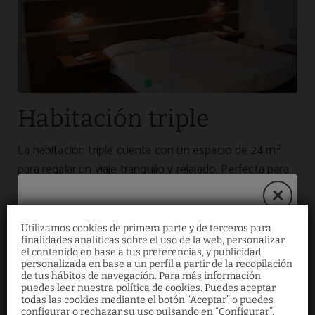
Habitación triple
La habitación triple cuenta con un espacio de 24 m²
para regalar un viaje tranquilo y relajado. Perfecta para
3 personas, dispone de aire acondicionado, baño
privado, TV pantalla plana, minibar, bañera o ducha y
secador de pelo, entre otros.
Utilizamos cookies de primera parte y de terceros para
finalidades analíticas sobre el uso de la web, personalizar
¡Reserva en nuestra
el contenido en base a tus preferencias, y publicidad
personalizada en base a un perfil a partir de la recopilación
web y ahorra un 10%!
de tus hábitos de navegación. Para más información
puedes leer nuestra política de cookies. Puedes aceptar
todas las cookies mediante el botón “Aceptar” o puedes
RESERVAR
configurar o rechazar su uso pulsando en “Configurar”.