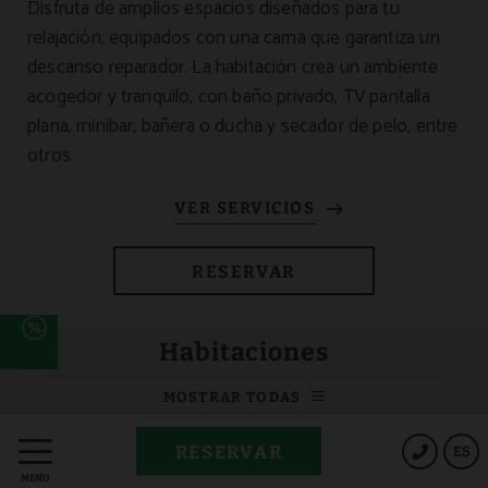
Disfruta de amplios espacios diseñados para tu
relajación, equipados con una cama que garantiza un
descanso reparador. La habitación crea un ambiente
acogedor y tranquilo, con baño privado, TV pantalla
plana, minibar, bañera o ducha y secador de pelo, entre
otros.
RESERVAR
o
Habitaciones
b
MOSTRAR TODAS
HOTEL SPA ODEÓN
AVENIDA CATALUÑA, 20, 15570 NARÓN, A CORUÑA
RESERVAR
ES
MENÚ