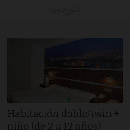
Habitación Doble/twin + Niño (De 2 A 12 Años) del Hotel Spa Odeón e
Habitación doble/twin +
niño (de 2 a 12 años)