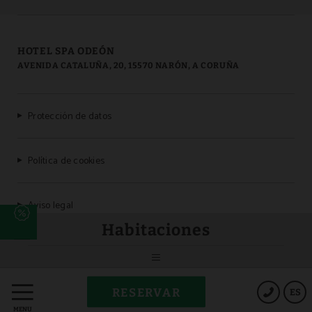
HOTEL SPA ODEÓN
AVENIDA CATALUÑA, 20, 15570 NARÓN, A CORUÑA
Protección de datos
Política de cookies
Aviso legal
o
Habitaciones
b
Powered by Keytel
RESERVAR
ES
Compra segura
MENÚ