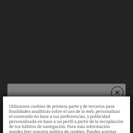
Nuestros Imprescindibles del Hotel Spa Odeón en Narón. Web Oficial
Utilizamos cookies de primera parte y de terceros para
finalidades analíticas sobre el uso de la web, personalizar
¡Reserva en nuestra
el contenido en base a tus preferencias, y publicidad
personalizada en base a un perfil a partir de la recopilación
web y ahorra un 10%!
de tus hábitos de navegación. Para más información
puedes leer nuestra política de cookies. Puedes aceptar