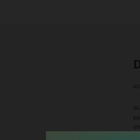
Desayuno Bufet del Hotel Spa Odeón en Narón. Web Oficial.
D
¡N
pa
of