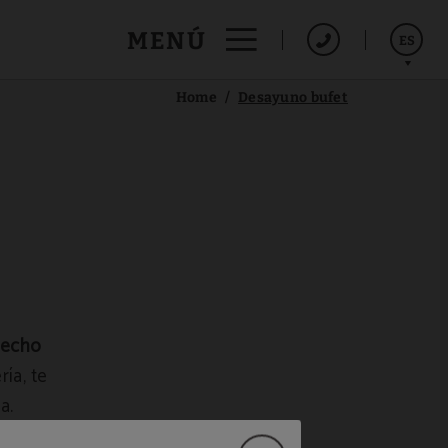
MENÚ
ES
Home
Desayuno bufet
English
hecho
ía, te
a.