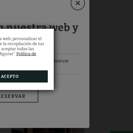
n nuestra web y
ra un 10%!
a web, personalizar el
e la recopilación de tus
 aceptar todas las
figurar”.
Política de
 descuento exclusivo
al reservar
mente con nosotros.
ACEPTO
RESERVAR