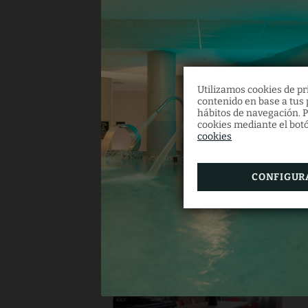
Ho
De
Sá
Utilizamos cookies de pri
contenido en base a tus p
hábitos de navegación. P
cookies mediante el botó
cookies
CONFIGUR