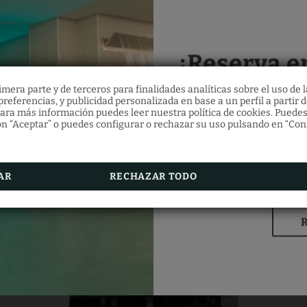
rario desayuno:
 lunes a viernes de 07:00 a 10:00 horas.
bados, domingos y festivos de 07:00 a 11:00 horas.
¡Reserva e
ahor
mera parte y de terceros para finalidades analíticas sobre el uso de l
referencias, y publicidad personalizada en base a un perfil a partir d
ara más información puedes leer nuestra política de cookies. Puedes
n “Aceptar” o puedes configurar o rechazar su uso pulsando en “Con
Disfruta de un
10% de
directa
AR
RECHAZAR TODO