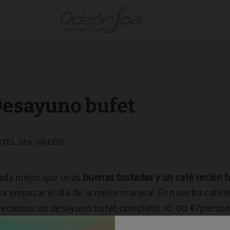
esayuno bufet
ada mejor que unas
buenas tostadas y un café recién 
ra empezar el día de la mejor manera! En nuestra cafeter
recemos un desayuno bufet completo. 10.00 €/person